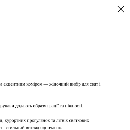
та акцентним коміром — жіночний вибір для свят і
рукави додають образу грації та ніжності.
и, курортних прогулянок та літніх святкових
т і стильний вигляд одночасно.